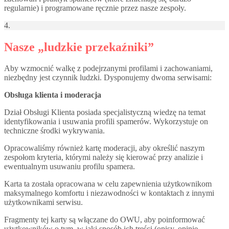
regularnie) i programowane ręcznie przez nasze zespoły.
4.
Nasze „ludzkie przekaźniki”
Aby wzmocnić walkę z podejrzanymi profilami i zachowaniami,
niezbędny jest czynnik ludzki. Dysponujemy dwoma serwisami:
Obsługa klienta i moderacja
Dział Obsługi Klienta posiada specjalistyczną wiedzę na temat
identyfikowania i usuwania profili spamerów. Wykorzystuje on
techniczne środki wykrywania.
Opracowaliśmy również kartę moderacji, aby określić naszym
zespołom kryteria, którymi należy się kierować przy analizie i
ewentualnym usuwaniu profilu spamera.
Karta ta została opracowana w celu zapewnienia użytkownikom
maksymalnego komfortu i niezawodności w kontaktach z innymi
użytkownikami serwisu.
Fragmenty tej karty są włączane do OWU, aby poinformować
użytkowników o tym, w jaki sposób ich treści (opisy, opinie,