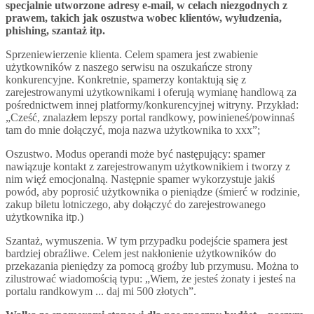
specjalnie utworzone adresy e-mail, w celach niezgodnych z
prawem, takich jak oszustwa wobec klientów, wyłudzenia,
phishing, szantaż itp.
Sprzeniewierzenie klienta. Celem spamera jest zwabienie
użytkowników z naszego serwisu na oszukańcze strony
konkurencyjne. Konkretnie, spamerzy kontaktują się z
zarejestrowanymi użytkownikami i oferują wymianę handlową za
pośrednictwem innej platformy/konkurencyjnej witryny. Przykład:
„Cześć, znalazłem lepszy portal randkowy, powinieneś/powinnaś
tam do mnie dołączyć, moja nazwa użytkownika to xxx”;
Oszustwo. Modus operandi może być następujący: spamer
nawiązuje kontakt z zarejestrowanym użytkownikiem i tworzy z
nim więź emocjonalną. Następnie spamer wykorzystuje jakiś
powód, aby poprosić użytkownika o pieniądze (śmierć w rodzinie,
zakup biletu lotniczego, aby dołączyć do zarejestrowanego
użytkownika itp.)
Szantaż, wymuszenia. W tym przypadku podejście spamera jest
bardziej obraźliwe. Celem jest nakłonienie użytkowników do
przekazania pieniędzy za pomocą groźby lub przymusu. Można to
zilustrować wiadomością typu: „Wiem, że jesteś żonaty i jesteś na
portalu randkowym ... daj mi 500 złotych”.