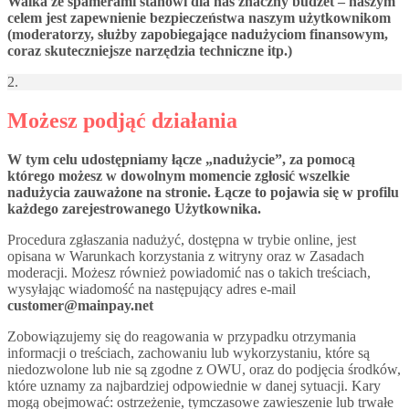
Walka ze spamerami stanowi dla nas znaczny budżet – naszym
celem jest zapewnienie bezpieczeństwa naszym użytkownikom
(moderatorzy, służby zapobiegające nadużyciom finansowym,
coraz skuteczniejsze narzędzia techniczne itp.)
2.
Możesz podjąć działania
W tym celu udostępniamy łącze „nadużycie”, za pomocą
którego możesz w dowolnym momencie zgłosić wszelkie
nadużycia zauważone na stronie. Łącze to pojawia się w profilu
każdego zarejestrowanego Użytkownika.
Procedura zgłaszania nadużyć, dostępna w trybie online, jest
opisana w Warunkach korzystania z witryny oraz w Zasadach
moderacji. Możesz również powiadomić nas o takich treściach,
wysyłając wiadomość na następujący adres e-mail
customer@mainpay.net
Zobowiązujemy się do reagowania w przypadku otrzymania
informacji o treściach, zachowaniu lub wykorzystaniu, które są
niedozwolone lub nie są zgodne z OWU, oraz do podjęcia środków,
które uznamy za najbardziej odpowiednie w danej sytuacji. Kary
mogą obejmować: ostrzeżenie, tymczasowe zawieszenie lub trwałe