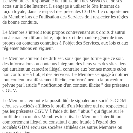
Le Membre est responsable de l'utilisation des Services et de ses
actes sur le Site Internet. Il s'engage à utiliser le Site Internet de
façon loyale, dans le respect des présentes CGUV. Le comportement
du Membre lors de l'utilisation des Services doit respecter les règles
de bonne conduite.
Le Membre s’interdit tous propos contrevenant aux droits d’autrui
ou à caractère diffamatoire, injurieux et de manière générale tous
propos ou contenus contraires à l’objet des Services, aux lois et aux
réglementations en vigueur.
Le Membre s’interdit de diffuser, sous quelque forme que ce soit,
des informations ou contenus intégrant des liens vers des sites tiers
qui auraient un caractère illégal, contraire aux bonnes mœurs et/ou
non conforme à l’objet des Services. Le Membre s'engage à notifier
tout contenu manifestement illicite, conformément à la procédure
prévue par l'article " notification d'un contenu illicite " des présentes
CGUV.
Le Membre a en outre la possibilité de signaler aux sociétés GDM
et/ou ses sociétés affiliées le profil d'un Membre qui ne respecterait
pas les présentes CGUV à l'aide du lien " abus " qui figure sur le
profil de chacun des Membres inscrits. Le Membre s'interdit tout
comportement illégal ou constitutif d'une fraude à l'égard des
sociétés GDM et/ou ses sociétés affiliées des autres Membres ou
encore des tiers.