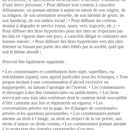
d’une tierce personne, • Pour diffuser tout contenu à caractère
diffamatoire, ou portant atteinte à autrui en raison de son origine, de
sa religion, de son orientation sexuelle, de son identité de genre, de
son handicap, de son milieu social ; • Pour diffuser du contenu
destiné à dégrader le service (virus, spam, vers, logiciels, etc.) ; •
Pour diffuser des liens hypertextes pour des sites ne respectant pas
les lois en vigueur dans son pays, à caractère illégal et contraires aux
bonnes mœurs ; • Pour diffuser des liens hypertextes vers des sites
Internet ne faisant pas partie des sites édités par la société, quel que
soit le thème abordé ;
Peuvent être également supprimés :
• Les commentaires et contributions hors sujet, superflues, ou
redondantes (spam), sans apport particulier pour les échanges, • Tout
propos incitant à une consommation d’alcool excessive ou
inappropriée, ou faisant l’apologie de l’ivresse. • Les commentaires
et messages à des fins commerciales ou publicitaires, • Les liens
renvoyant vers tous sites extérieurs dont le contenu serait susceptible
d’être contraire aux lois et règlements en vigueur, • Les
conversations privées sur la page, les échanges de coordonnées
privées et les questions personnelles, • Les commentaires portant
atteinte au droit à l’image, au droit au respect de la vie privée, aux
droits d’auteur ou droits voisins, • Les commentaires portant atteinte
à la protection des données personnelles d’un tiers.