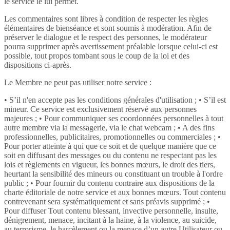
le service le lui permet.
Les commentaires sont libres à condition de respecter les règles
élémentaires de bienséance et sont soumis à modération. Afin de
préserver le dialogue et le respect des personnes, le modérateur
pourra supprimer après avertissement préalable lorsque celui-ci est
possible, tout propos tombant sous le coup de la loi et des
dispositions ci-après.
Le Membre ne peut pas utiliser notre service :
• S’il n'en accepte pas les conditions générales d'utilisation ; • S’il est
mineur. Ce service est exclusivement réservé aux personnes
majeures ; • Pour communiquer ses coordonnées personnelles à tout
autre membre via la messagerie, via le chat webcam ; • A des fins
professionnelles, publicitaires, promotionnelles ou commerciales ; •
Pour porter atteinte à qui que ce soit et de quelque manière que ce
soit en diffusant des messages ou du contenu ne respectant pas les
lois et règlements en vigueur, les bonnes mœurs, le droit des tiers,
heurtant la sensibilité des mineurs ou constituant un trouble à l'ordre
public ; • Pour fournir du contenu contraire aux dispositions de la
charte éditoriale de notre service et aux bonnes mœurs. Tout contenu
contrevenant sera systématiquement et sans préavis supprimé ; •
Pour diffuser Tout contenu blessant, invective personnelle, insulte,
dénigrement, menace, incitant à la haine, à la violence, au suicide,
au terrorisme, le harcèlement ou la menace d’un autre Utilisateur ou