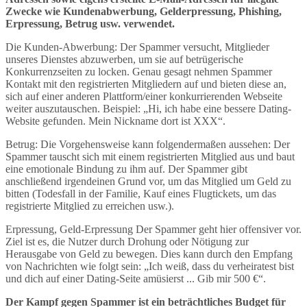
Zwecke wie Kundenabwerbung, Gelderpressung, Phishing,
Erpressung, Betrug usw. verwendet.
Die Kunden-Abwerbung: Der Spammer versucht, Mitglieder
unseres Dienstes abzuwerben, um sie auf betrügerische
Konkurrenzseiten zu locken. Genau gesagt nehmen Spammer
Kontakt mit den registrierten Mitgliedern auf und bieten diese an,
sich auf einer anderen Plattform/einer konkurrierenden Webseite
weiter auszutauschen. Beispiel: „Hi, ich habe eine bessere Dating-
Website gefunden. Mein Nickname dort ist XXX“.
Betrug: Die Vorgehensweise kann folgendermaßen aussehen: Der
Spammer tauscht sich mit einem registrierten Mitglied aus und baut
eine emotionale Bindung zu ihm auf. Der Spammer gibt
anschließend irgendeinen Grund vor, um das Mitglied um Geld zu
bitten (Todesfall in der Familie, Kauf eines Flugtickets, um das
registrierte Mitglied zu erreichen usw.).
Erpressung, Geld-Erpressung Der Spammer geht hier offensiver vor.
Ziel ist es, die Nutzer durch Drohung oder Nötigung zur
Herausgabe von Geld zu bewegen. Dies kann durch den Empfang
von Nachrichten wie folgt sein: „Ich weiß, dass du verheiratest bist
und dich auf einer Dating-Seite amüsierst ... Gib mir 500 €“.
Der Kampf gegen Spammer ist ein beträchtliches Budget für