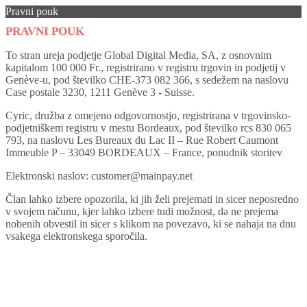
Pravni pouk
PRAVNI POUK
To stran ureja podjetje Global Digital Media, SA, z osnovnim
kapitalom 100 000 Fr., registrirano v registru trgovin in podjetij v
Genève-u, pod številko CHE-373 082 366, s sedežem na naslovu
Case postale 3230, 1211 Genève 3 - Suisse.
Cyric, družba z omejeno odgovornostjo, registrirana v trgovinsko-
podjetniškem registru v mestu Bordeaux, pod številko rcs 830 065
793, na naslovu Les Bureaux du Lac II – Rue Robert Caumont
Immeuble P – 33049 BORDEAUX – France, ponudnik storitev
Elektronski naslov: customer@mainpay.net
Član lahko izbere opozorila, ki jih želi prejemati in sicer neposredno
v svojem računu, kjer lahko izbere tudi možnost, da ne prejema
nobenih obvestil in sicer s klikom na povezavo, ki se nahaja na dnu
vsakega elektronskega sporočila.